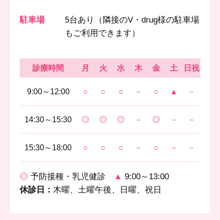
駐車場
5台あり（隣接のV・drug様の駐車場
もご利用できます）
診療時間
月
火
水
木
金
土
日祝
9:00～12:00
○
○
○
－
○
▲
－
14:30～15:30
◎
◎
◎
－
◎
－
－
15:30～18:00
○
○
○
－
○
－
－
◎
予防接種・乳児健診
▲
9:00～13:00
休診日：
木曜、土曜午後、日曜、祝日