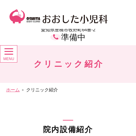
メ
イ
おおした小児科 愛知県豊橋市の小児科
ン
コ
ン
愛知県豊橋市牧野町64番-2
テ
準備中
ン
ツ
クリニック紹介
ホーム
クリニック紹介
院内設備紹介