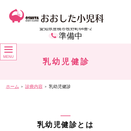
メ
イ
おおした小児科 愛知県豊橋市の小児科
ン
コ
ン
愛知県豊橋市牧野町64番-2
テ
準備中
ン
ツ
乳幼児健診
ホーム
診療内容
乳幼児健診
乳幼児健診とは