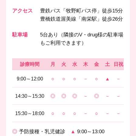
アクセス
豊鉄バス「牧野町バス停」徒歩15分
豊橋鉄道渥美線「南栄駅」徒歩26分
駐車場
5台あり（隣接のV・drug様の駐車場
もご利用できます）
診療時間
月
火
水
木
金
土
日祝
9:00～12:00
○
○
○
－
○
▲
－
14:30～15:30
◎
◎
◎
－
◎
－
－
15:30～18:00
○
○
○
－
○
－
－
◎
予防接種・乳児健診
▲
9:00～13:00